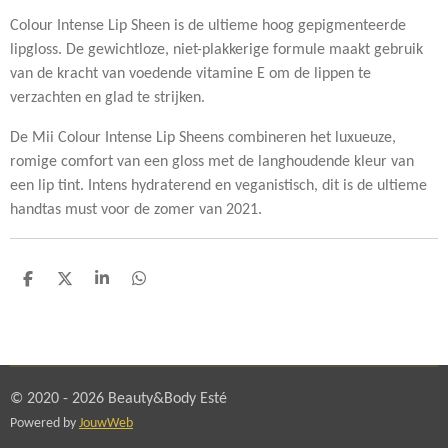
Colour Intense Lip Sheen is de ultieme hoog gepigmenteerde
lipgloss. De gewichtloze, niet-plakkerige formule maakt gebruik
van de kracht van voedende vitamine E om de lippen te
verzachten en glad te strijken.
De Mii Colour Intense Lip Sheens combineren het luxueuze,
romige comfort van een gloss met de langhoudende kleur van
een lip tint. Intens hydraterend en veganistisch, dit is de ultieme
handtas must voor de zomer van 2021.
D
D
S
D
e
e
h
e
l
e
a
l
e
l
r
e
n
e
n
© 2020 - 2026 Beauty&Body Esté
Powered by
JouwWeb