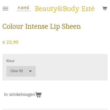
Ga
Beauty&Body Esté
direct
naar
de
Colour Intense Lip Sheen
hoofdinhoud
€ 22,90
Kleur
In winkelwagen