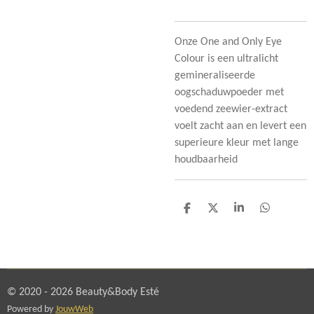
Onze One and Only Eye
Colour is een ultralicht
gemineraliseerde
oogschaduwpoeder met
voedend zeewier-extract
voelt zacht aan en levert een
superieure kleur met lange
houdbaarheid
D
D
S
D
e
e
h
e
l
e
a
l
e
l
r
e
n
e
n
© 2020 - 2026 Beauty&Body Esté
Powered by
JouwWeb