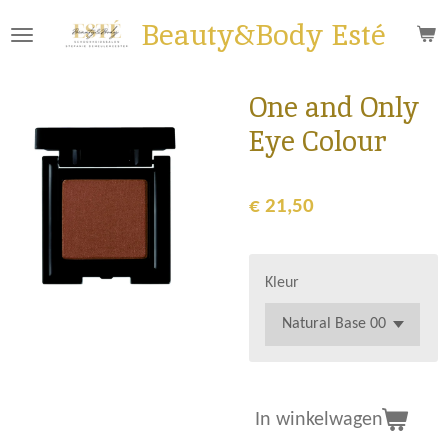
Ga
Beauty&Body Esté
direct
naar
de
One and Only
hoofdinhoud
Eye Colour
€ 21,50
Kleur
In winkelwagen