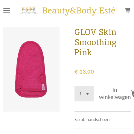
Ga
Beauty&Body Esté
direct
naar
de
GLOV Skin
hoofdinhoud
Smoothing
Pink
€ 13,00
In
winkelwagen
Scrub handschoen