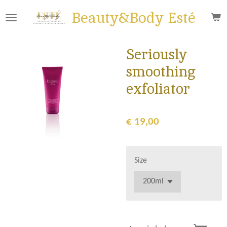
Ga
Beauty&Body Esté
direct
naar
de
Seriously
hoofdinhoud
smoothing
exfoliator
€ 19,00
Size