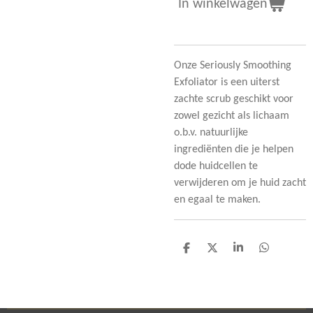
In winkelwagen
Onze Seriously Smoothing
Exfoliator is een uiterst
zachte scrub geschikt voor
zowel gezicht als lichaam
o.b.v. natuurlijke
ingrediënten die je helpen
dode huidcellen te
verwijderen om je huid zacht
en egaal te maken.
D
D
S
D
e
e
h
e
l
e
a
l
e
l
r
e
n
e
n